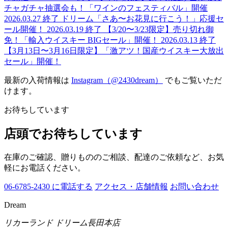
チャガチャ抽選会も！「ワインのフェスティバル」開催
2026.03.27
終了
ドリーム「さあ〜お花見に行こう！」応援セ
ール開催！
2026.03.19
終了
【3/20〜3/23限定】売り切れ御
免！「輸入ウイスキー BIGセール」開催！
2026.03.13
終了
【3月13日〜3月16日限定】「激アツ！国産ウイスキー大放出
セール」開催！
最新の入荷情報は
Instagram（@2430dream）
でもご覧いただ
けます。
お待ちしています
店頭でお待ちしています
在庫のご確認、贈りもののご相談、配達のご依頼など、お気
軽にお電話ください。
06-6785-2430 に電話する
アクセス・店舗情報
お問い合わせ
Dream
リカーランド ドリーム長田本店