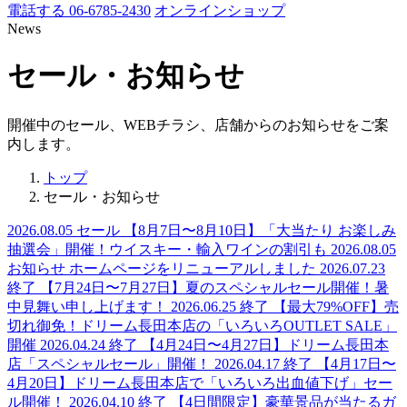
電話する 06-6785-2430
オンラインショップ
News
セール・お知らせ
開催中のセール、WEBチラシ、店舗からのお知らせをご案
内します。
トップ
セール・お知らせ
2026.08.05
セール
【8月7日〜8月10日】「大当たり お楽しみ
抽選会」開催！ウイスキー・輸入ワインの割引も
2026.08.05
お知らせ
ホームページをリニューアルしました
2026.07.23
終了
【7月24日〜7月27日】夏のスペシャルセール開催！暑
中見舞い申し上げます！
2026.06.25
終了
【最大79%OFF】売
切れ御免！ドリーム長田本店の「いろいろOUTLET SALE」
開催
2026.04.24
終了
【4月24日〜4月27日】ドリーム長田本
店「スペシャルセール」開催！
2026.04.17
終了
【4月17日〜
4月20日】ドリーム長田本店で「いろいろ出血値下げ」セー
ル開催！
2026.04.10
終了
【4日間限定】豪華景品が当たるガ