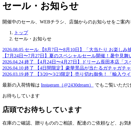
セール・お知らせ
開催中のセール、WEBチラシ、店舗からのお知らせをご案内
トップ
セール・お知らせ
2026.08.05
セール
【8月7日〜8月10日】「大当たり お楽し
【7月24日〜7月27日】夏のスペシャルセール開催！暑中見
2026.04.24
終了
【4月24日〜4月27日】ドリーム長田本店「
2026.04.10
終了
【4日間限定】豪華景品が当たるガチャガチ
2026.03.19
終了
【3/20〜3/23限定】売り切れ御免！「輸入ウ
最新の入荷情報は
Instagram（@2430dream）
でもご覧いただ
お待ちしています
店頭でお待ちしています
在庫のご確認、贈りもののご相談、配達のご依頼など、お気