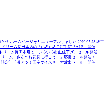
知らせ
ホームページをリニューアルしました
2026.07.23
終了
！ドリーム長田本店の「いろいろOUTLET SALE」開催
日】ドリーム長田本店で「いろいろ出血値下げ」セール開催！
ドリーム「さあ〜お花見に行こう！」応援セール開催！
16日限定】「激アツ！国産ウイスキー大放出セール」開催！