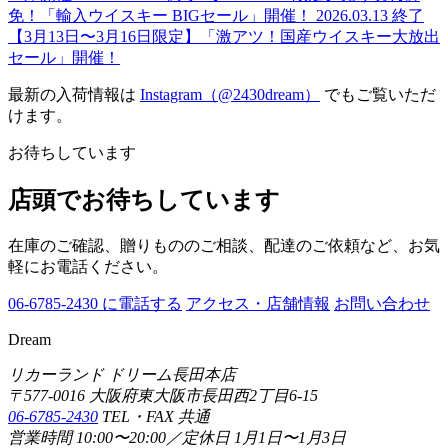
免！「輸入ウイスキー BIGセール」開催！
2026.03.13
終了
【3月13日〜3月16日限定】「激アツ！国産ウイスキー大放出
セール」開催！
最新の入荷情報は
Instagram（@2430dream）
でもご覧いただ
けます。
お待ちしています
店頭でお待ちしています
在庫のご確認、贈りもののご相談、配達のご依頼など、お気
軽にお電話ください。
06-6785-2430 に電話する
アクセス・店舗情報
お問い合わせ
Dream
リカーランド ドリーム長田本店
〒577-0016 大阪府東大阪市長田西2丁目6-15
06-6785-2430
TEL・FAX 共通
営業時間 10:00〜20:00／定休日 1月1日〜1月3日