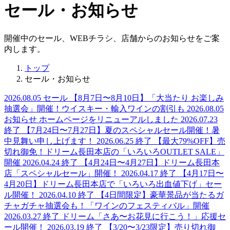
セール・お知らせ
開催中のセール、WEBチラシ、店舗からのお知らせをご案
内します。
トップ
セール・お知らせ
2026.08.05
セール
【8月7日〜8月10日】「大当たり お楽しみ
抽選会」開催！ウイスキー・輸入ワインの割引も
2026.08.05
お知らせ
ホームページをリニューアルしました
2026.07.23
終了
【7月24日〜7月27日】夏のスペシャルセール開催！暑
中見舞い申し上げます！
2026.06.25
終了
【最大79%OFF】売
切れ御免！ドリーム長田本店の「いろいろOUTLET SALE」
開催
2026.04.24
終了
【4月24日〜4月27日】ドリーム長田本
店「スペシャルセール」開催！
2026.04.17
終了
【4月17日〜
4月20日】ドリーム長田本店で「いろいろ出血値下げ」セー
ル開催！
2026.04.10
終了
【4日間限定】豪華景品が当たるガ
チャガチャ抽選会も！「ワインのフェスティバル」開催
2026.03.27
終了
ドリーム「さあ〜お花見に行こう！」応援セ
ール開催！
2026.03.19
終了
【3/20〜3/23限定】売り切れ御