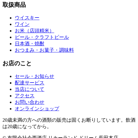
取扱商品
ウイスキー
ワイン
お米（店頭精米）
ビール・クラフトビール
日本酒・焼酎
おつまみ・お菓子・調味料
お店のこと
セール・お知らせ
配達サービス
当店について
アクセス
お問い合わせ
オンラインショップ
20歳未満の方への酒類の販売は固くお断りしています。飲酒
は20歳になってから。
© 有限会社今西酒店 リカーランド ドリーム長田本店