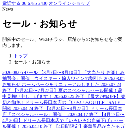
電話する 06-6785-2430
オンラインショップ
News
セール・お知らせ
開催中のセール、WEBチラシ、店舗からのお知らせをご案
内します。
トップ
セール・お知らせ
2026.08.05
セール
【8月7日〜8月10日】「大当たり お楽しみ
抽選会」開催！ウイスキー・輸入ワインの割引も
2026.08.05
お知らせ
ホームページをリニューアルしました
2026.07.23
終了
【7月24日〜7月27日】夏のスペシャルセール開催！暑
中見舞い申し上げます！
2026.06.25
終了
【最大79%OFF】売
切れ御免！ドリーム長田本店の「いろいろOUTLET SALE」
開催
2026.04.24
終了
【4月24日〜4月27日】ドリーム長田本
店「スペシャルセール」開催！
2026.04.17
終了
【4月17日〜
4月20日】ドリーム長田本店で「いろいろ出血値下げ」セー
ル開催！
2026.04.10
終了
【4日間限定】豪華景品が当たるガ