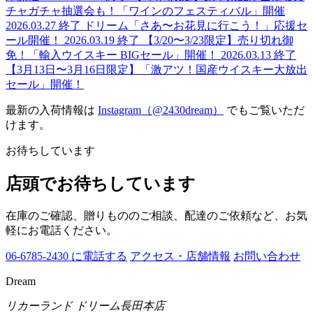
チャガチャ抽選会も！「ワインのフェスティバル」開催
2026.03.27
終了
ドリーム「さあ〜お花見に行こう！」応援セ
ール開催！
2026.03.19
終了
【3/20〜3/23限定】売り切れ御
免！「輸入ウイスキー BIGセール」開催！
2026.03.13
終了
【3月13日〜3月16日限定】「激アツ！国産ウイスキー大放出
セール」開催！
最新の入荷情報は
Instagram（@2430dream）
でもご覧いただ
けます。
お待ちしています
店頭でお待ちしています
在庫のご確認、贈りもののご相談、配達のご依頼など、お気
軽にお電話ください。
06-6785-2430 に電話する
アクセス・店舗情報
お問い合わせ
Dream
リカーランド ドリーム長田本店