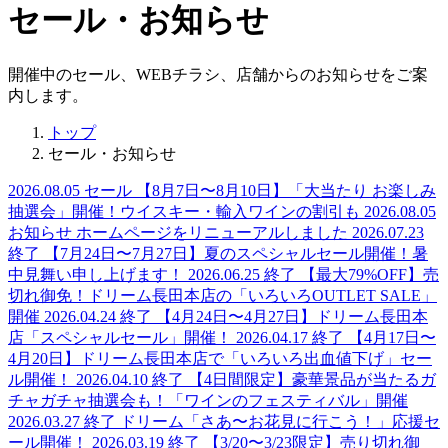
セール・お知らせ
開催中のセール、WEBチラシ、店舗からのお知らせをご案
内します。
トップ
セール・お知らせ
2026.08.05
セール
【8月7日〜8月10日】「大当たり お楽しみ
抽選会」開催！ウイスキー・輸入ワインの割引も
2026.08.05
お知らせ
ホームページをリニューアルしました
2026.07.23
終了
【7月24日〜7月27日】夏のスペシャルセール開催！暑
中見舞い申し上げます！
2026.06.25
終了
【最大79%OFF】売
切れ御免！ドリーム長田本店の「いろいろOUTLET SALE」
開催
2026.04.24
終了
【4月24日〜4月27日】ドリーム長田本
店「スペシャルセール」開催！
2026.04.17
終了
【4月17日〜
4月20日】ドリーム長田本店で「いろいろ出血値下げ」セー
ル開催！
2026.04.10
終了
【4日間限定】豪華景品が当たるガ
チャガチャ抽選会も！「ワインのフェスティバル」開催
2026.03.27
終了
ドリーム「さあ〜お花見に行こう！」応援セ
ール開催！
2026.03.19
終了
【3/20〜3/23限定】売り切れ御