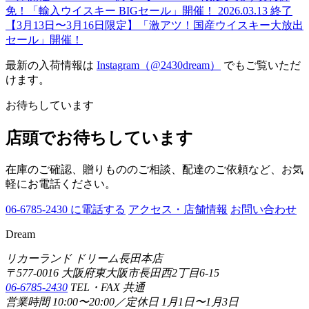
免！「輸入ウイスキー BIGセール」開催！
2026.03.13
終了
【3月13日〜3月16日限定】「激アツ！国産ウイスキー大放出
セール」開催！
最新の入荷情報は
Instagram（@2430dream）
でもご覧いただ
けます。
お待ちしています
店頭でお待ちしています
在庫のご確認、贈りもののご相談、配達のご依頼など、お気
軽にお電話ください。
06-6785-2430 に電話する
アクセス・店舗情報
お問い合わせ
Dream
リカーランド ドリーム長田本店
〒577-0016 大阪府東大阪市長田西2丁目6-15
06-6785-2430
TEL・FAX 共通
営業時間 10:00〜20:00／定休日 1月1日〜1月3日