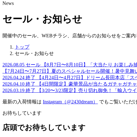
News
セール・お知らせ
開催中のセール、WEBチラシ、店舗からのお知らせをご案内
トップ
セール・お知らせ
2026.08.05
セール
【8月7日〜8月10日】「大当たり お楽し
【7月24日〜7月27日】夏のスペシャルセール開催！暑中見
2026.04.24
終了
【4月24日〜4月27日】ドリーム長田本店「
2026.04.10
終了
【4日間限定】豪華景品が当たるガチャガチ
2026.03.19
終了
【3/20〜3/23限定】売り切れ御免！「輸入ウ
最新の入荷情報は
Instagram（@2430dream）
でもご覧いただ
お待ちしています
店頭でお待ちしています