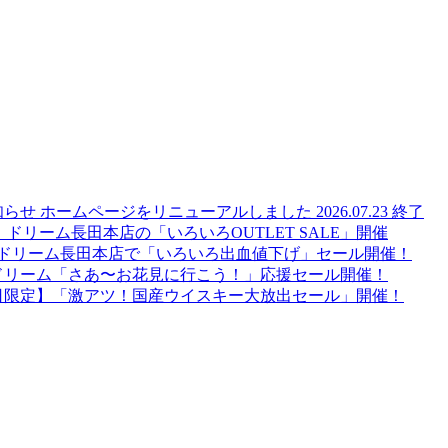
知らせ
ホームページをリニューアルしました
2026.07.23
終了
！ドリーム長田本店の「いろいろOUTLET SALE」開催
日】ドリーム長田本店で「いろいろ出血値下げ」セール開催！
ドリーム「さあ〜お花見に行こう！」応援セール開催！
16日限定】「激アツ！国産ウイスキー大放出セール」開催！